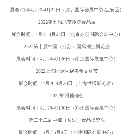
展会时间
:4
月
20-4
月
22
日（深圳国际会展中心
-
宝安区）
2022
第五届北京冷冻食品展
展会时间：
4
月
21-4
月
23
日（北京亦创国际会展中心）
2022
第十届中国（江苏）国际酒业博览会
展会时间：
4
月
24-4
月
26
日（南京国际展览中心）
2022
上海国际火锅美食文化节
展会时间：
4
月
26-4
月
28
日（上海世博展览馆）
2022
郑州糖酒会
展会时间：
4
月
28-4
月
30
日（郑州国际会展中心）
第二十二届中部（长沙）食品博览会
展会时间：
5
月
7-5
月
9
日（长沙国际会展中心）