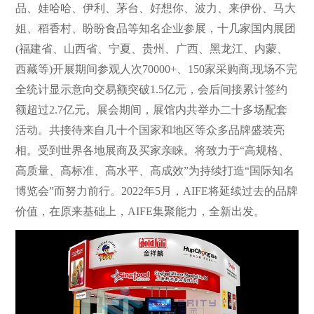
品、娃哈哈、伊利、茅台、好想你、波力、来伊份、马大
姐、稻香村、盼盼食品等知名企业参展，十几家国内展团
(福建省、山西省、宁夏、贵州、广西、黑龙江、内蒙、
西藏等)开展期间参观人次70000+、150家采购商,现场不完
全统计显示意向交易额突破1.5亿元，会后间接累计签约
额超过2.7亿元。展会期间，展馆内共举办二十多场配套
活动。共接待来自几十个国家和地区等众多品牌盛装亮
相。受到世界各地展商及买家亲睐。将致力于“高规格、
高质量、高标准、高水平、高成效”为持续打造“国际知名
博览会”而努力前行。2022年5月，AIFE将延续过去的品牌
价值，在原来基础上，AIFE集聚能力，全新出发。