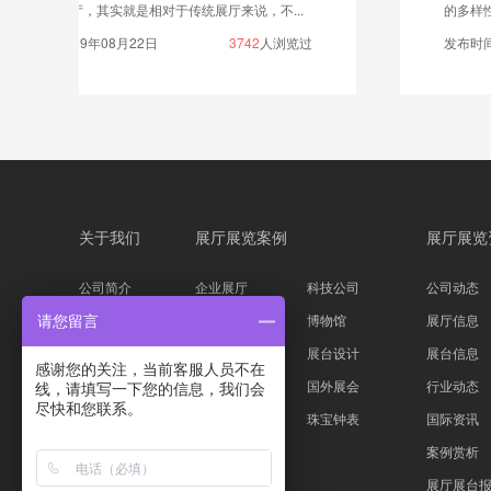
的多样性，在展厅中央位置设计几个中岛区域，有些...
发布时间：2021年01月06日
3986
人浏览过
关于我们
展厅展览案例
展厅展览
公司简介
企业展厅
科技公司
公司动态
企业文化
主题展馆
博物馆
展厅信息
请您留言
公司资质
科技展台
展台设计
展台信息
感谢您的关注，当前客服人员不在
服务流程
家具服装
国外展会
行业动态
线，请填写一下您的信息，我们会
尽快和您联系。
设计团队
汽车物流
珠宝钟表
国际资讯
案例赏析
展厅展台