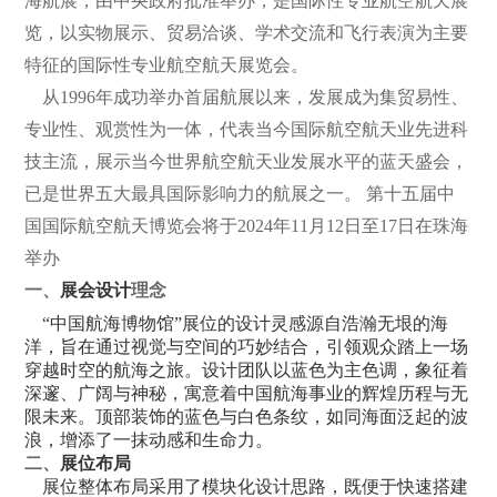
海航展，由中央政府批准举办，是国际性专业航空航天展
览，以实物展示、贸易洽谈、学术交流和飞行表演为主要
特征的国际性专业航空航天展览会。
从1996年成功举办首届航展以来，发展成为集贸易性、
专业性、观赏性为一体，代表当今国际航空航天业先进科
技主流，展示当今世界航空航天业发展水平的蓝天盛会，
已是世界五大最具国际影响力的航展之一。 第十五届中
国国际航空航天博览会将于2024年11月12日至17日在珠海
举办
一、
展会设计
理念
“中国航海博物馆”展位的设计灵感源自浩瀚无垠的海
洋，旨在通过视觉与空间的巧妙结合，引领观众踏上一场
穿越时空的航海之旅。设计团队以蓝色为主色调，象征着
深邃、广阔与神秘，寓意着中国航海事业的辉煌历程与无
限未来。顶部装饰的蓝色与白色条纹，如同海面泛起的波
浪，增添了一抹动感和生命力。
二、
展位布局
展位整体布局采用了模块化设计思路，既便于快速搭建