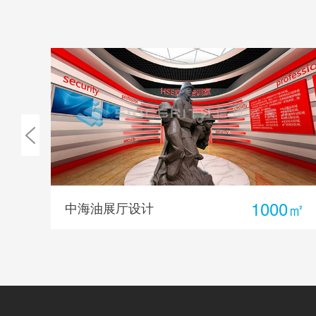
0㎡
800㎡
同为股份展厅设计