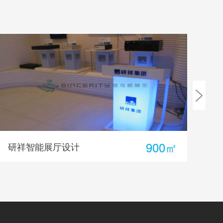
134㎡
建华建材展厅设计
科